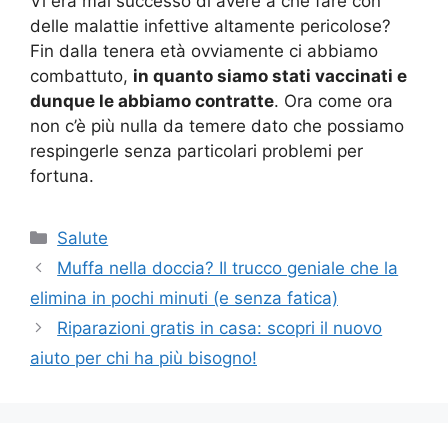
Vi era mai successo di avere a che fare con
delle malattie infettive altamente pericolose?
Fin dalla tenera età ovviamente ci abbiamo
combattuto,
in quanto siamo stati vaccinati e
dunque le abbiamo contratte
. Ora come ora
non c’è più nulla da temere dato che possiamo
respingerle senza particolari problemi per
fortuna.
Categorie
Salute
Muffa nella doccia? Il trucco geniale che la
elimina in pochi minuti (e senza fatica)
Riparazioni gratis in casa: scopri il nuovo
aiuto per chi ha più bisogno!