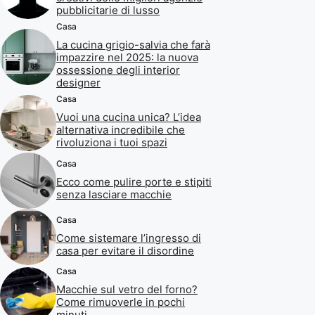
pubblicitarie di lusso
Casa
La cucina grigio-salvia che farà
impazzire nel 2025: la nuova
ossessione degli interior
designer
Casa
Vuoi una cucina unica? L’idea
alternativa incredibile che
rivoluziona i tuoi spazi
Casa
Ecco come pulire porte e stipiti
senza lasciare macchie
Casa
Come sistemare l’ingresso di
casa per evitare il disordine
Casa
Macchie sul vetro del forno?
Come rimuoverle in pochi
minuti