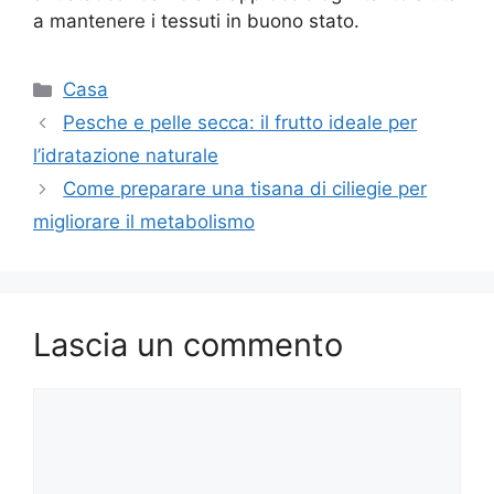
a mantenere i tessuti in buono stato.
Categorie
Casa
Pesche e pelle secca: il frutto ideale per
l’idratazione naturale
Come preparare una tisana di ciliegie per
migliorare il metabolismo
Lascia un commento
Commento